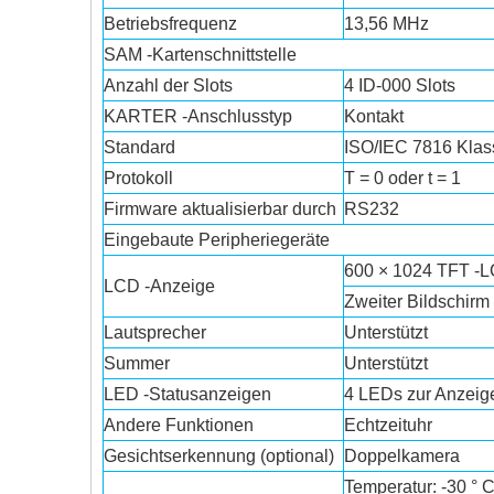
Betriebsfrequenz
13,56 MHz
SAM -Kartenschnittstelle
Anzahl der Slots
4 ID-000 Slots
KARTER -Anschlusstyp
Kontakt
Standard
ISO/IEC 7816 Klass
Protokoll
T = 0 oder t = 1
Firmware aktualisierbar durch
RS232
Eingebaute Peripheriegeräte
600 × 1024 TFT -LC
LCD -Anzeige
Zweiter Bildschirm
Lautsprecher
Unterstützt
Summer
Unterstützt
LED -Statusanzeigen
4 LEDs zur Anzeige 
Andere Funktionen
Echtzeituhr
Gesichtserkennung (optional)
Doppelkamera
Temperatur: -30 ° C