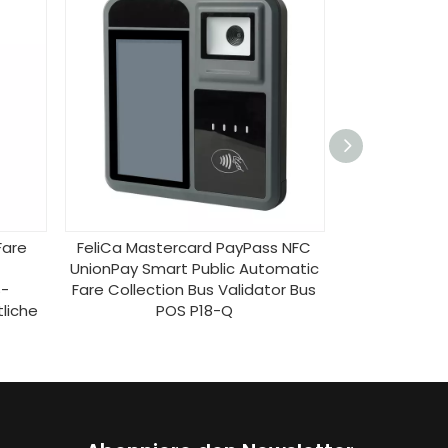
Fare
FeliCa Mastercard PayPass NFC
FeliCa Mast
UnionPay Smart Public Automatic
UnionPay Sma
S-
Fare Collection Bus Validator Bus
Fare Collecti
tliche
POS P18-Q
P