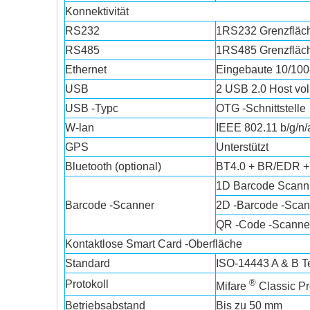
Konnektivität
RS232
1RS232 Grenzfläch
RS485
1RS485 Grenzfläch
Ethernet
Eingebaute 10/100
USB
2 USB 2.0 Host vol
USB -Typc
OTG -Schnittstelle
W-lan
IEEE 802.11 b/g/n/
GPS
Unterstützt
Bluetooth (optional)
BT4.0 + BR/EDR +
1D Barcode Scann
Barcode -Scanner
2D -Barcode -Sca
QR -Code -Scann
Kontaktlose Smart Card -Oberfläche
Standard
ISO-14443 A & B Te
®
Protokoll
Mifare
Classic Pr
Betriebsabstand
Bis zu 50 mm