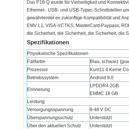
Das P18-Q wurde für Vielseitigkeit und Konnektivi
Ethernet-, USB- und USB-Typec-Schnittstellen und 
gewährleistet es zukünftige Kompatibilität und A
EMV L1, VISA-VCTKS, MasterCard-Paypass, ROHS, I
die Sicherheit, die Sicherheit, die Sicherheit, die
Spezifikationen
Physikalische Spezifikationen
Fallfarbe
Blau, schwarz (grau
Prozessor
Kunt11 4 Kerne Co
Betriebssystem
Android 9.0
LPDDR4 2GB
Erinnerung
EMMC 16 GB
Leistung
Versorgungsspannung
9-48 V DC
Überspannungsschutz
Unterstützt
Über den aktuellen Schutz
Unterstützt