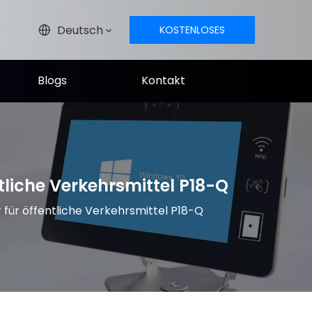
Deutsch
KOSTENLOSES
ANGEBOT
Blogs
Kontakt
liche Verkehrsmittel P18-Q
für öffentliche Verkehrsmittel P18-Q