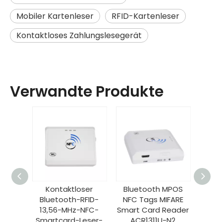
Mobiler Kartenleser
RFID-Kartenleser
Kontaktloses Zahlungslesegerät
Verwandte Produkte
er
Kontaktloser
Bluetooth MPOS
Blue
ID-
Bluetooth-RFID-
NFC Tags MIFARE
NFC 
FC-
13,56-MHz-NFC-
Smart Card Reader
Smart
ser-
Smartcard-Leser-
ACR1311U-N2
AC