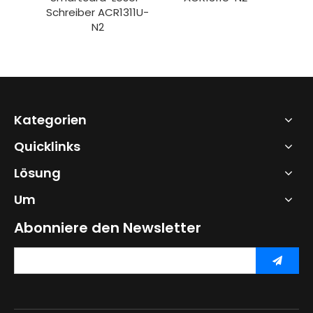
311U-
Schreiber ACR1311U-
N2
Kategorien
Quicklinks
Lösung
Um
Abonniere den Newsletter