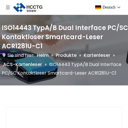
Deutsch
ISO14443 TypA/B Dual Interface PC/SC
Kontaktloser Smartcard-Leser
ACR1281U-C1
Sie sind hier:
Heim
»
Produkte
»
Kartenleser
»
ACS-Kartenleser
»
ISO14443 TypA/B Dual Interface
PC/SC Kontaktloser Smartcard-Leser ACR1281U-C1