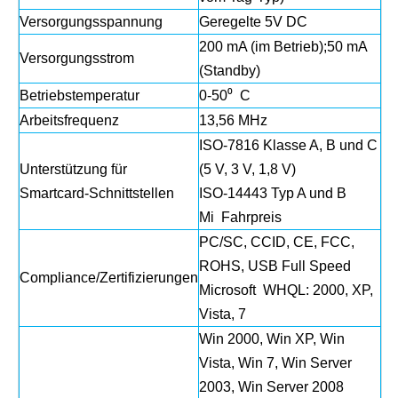
Versorgungsspannung
Geregelte 5V DC
200 mA (im Betrieb);50 mA
Versorgungsstrom
(Standby)
Betriebstemperatur
0-50⁰ C
Arbeitsfrequenz
13,56 MHz
ISO-7816 Klasse A, B und C
Unterstützung für
(5 V, 3 V, 1,8 V)
Smartcard-Schnittstellen
ISO-14443 Typ A und B
Mi Fahrpreis
PC/SC, CCID, CE, FCC,
ROHS, USB Full Speed
Compliance/Zertifizierungen
Microsoft WHQL: 2000, XP,
Vista, 7
Win 2000, Win XP, Win
Vista, Win 7, Win Server
2003, Win Server 2008