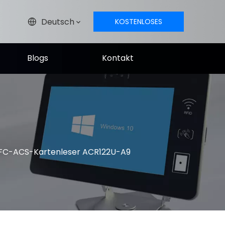
Deutsch
KOSTENLOSES
ANGEBOT
Blogs
Kontakt
NFC-ACS-Kartenleser ACR122U-A9