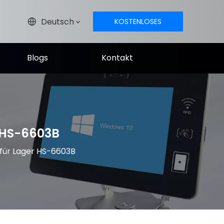
Deutsch
KOSTENLOSES
ANGEBOT
Blogs
Kontakt
 HS-6603B
für Lager HS-6603B