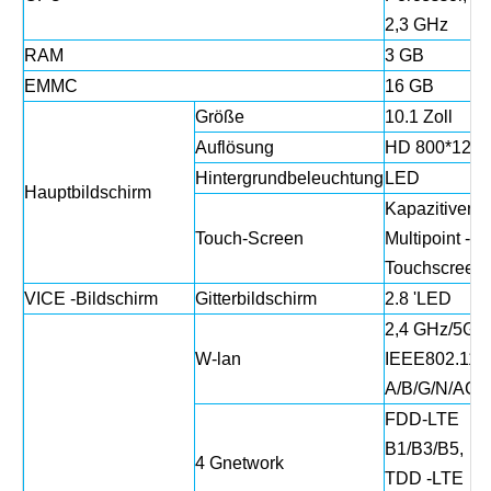
2,3 ​​GHz
RAM
3 GB
EMMC
16 GB
Größe
10.1 Zoll
Auflösung
HD 800*1280
Hintergrundbeleuchtung
LED
Hauptbildschirm
Kapazitiver
Touch-Screen
Multipoint -
Touchscreen
VICE -Bildschirm
Gitterbildschirm
2.8 'LED
2,4 GHz/5GH
W-lan
IEEE802.11
A/B/G/N/AC
FDD-LTE
B1/B3/B5,
4 Gnetwork
TDD -LTE