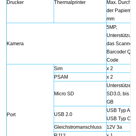
Drucker
Thermalprinter
Max. Durchm
der Papierrol
mm
5MP,
Unterstützung
Kamera
das Scannen
Barcode/ QR 
Code
Sim
x 2
PSAM
x 2
Unterstützen 
Micro SD
SD3.0, bis zu
GB
USB Typ A x 
USB 2.0
Port
USB Typ C x 
Gleichstromanschluss
12V 3a
RJ12
x 1