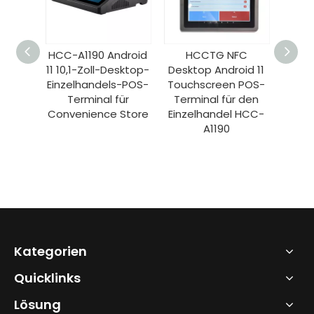
droid
HCCTG NFC
HCCTG NFC
De
esktop-
Desktop Android 11
Desktop Android 11
Andr
s-POS-
Touchscreen POS-
Touchscreen POS-
ür
Terminal für den
Terminal für den
Reg
 Store
Einzelhandel HCC-
Einzelhandel HCC-
Ele
A1190
A1190
Zahl
Unte
Einze
Kategorien
Quicklinks
Lösung