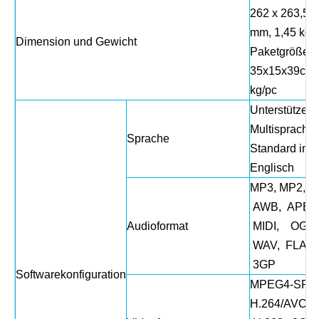
262 x 263,5 x
mm, 1,45 kg/
Dimension und Gewicht
Paketgröße:
35x15x39cm, 
kg/pc
Unterstützen 
Multisprachler
Sprache
Standard in
Englisch
MP3, MP2, A
AWB, APE, 
Audioformat
MIDI, OGG,
WAV, FLAC,
3GP
Softwarekonfiguration
MPEG4-SP,
H.264/AVC,