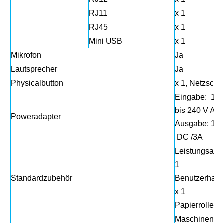
RJ11
x 1
RJ45
x 1
Mini USB
x 1
Mikrofon
Ja
Lautsprecher
Ja
Physicalbutton
x 1, Netzscha
Eingabe: 110
bis 240 V AC
Poweradapter
Ausgabe: 12 
DC /3A
Leistungsada
1
Standardzubehör
Benutzerhan
x 1
Papierrolle x 
Maschinengr