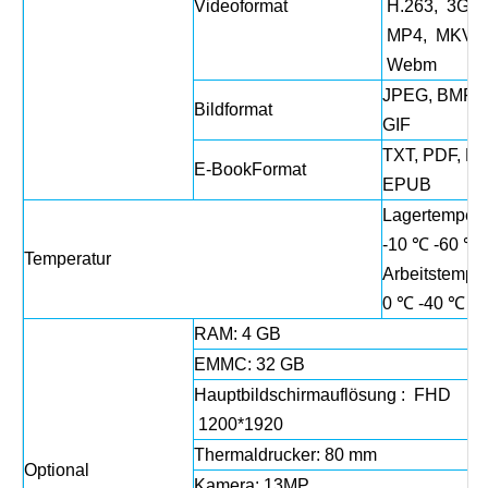
Videoformat
H.263, 3GP,
MP4, MKV, 
Webm
JPEG, BMP, 
Bildformat
GIF
TXT, PDF, FB
E-BookFormat
EPUB
Lagertempera
-10 ℃ -60 ℃
Temperatur
Arbeitstemper
0 ℃ -40 ℃
RAM: 4 GB
EMMC: 32 GB
Hauptbildschirmauflösung : FHD
1200*1920
Thermaldrucker: 80 mm
Optional
Kamera: 13MP