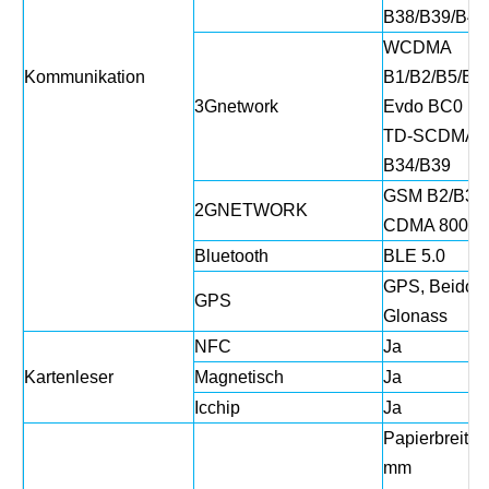
B38/B39/B40
WCDMA
Kommunikation
B1/B2/B5/B8
3Gnetwork
Evdo BC0
TD-SCDMA
B34/B39
GSM B2/B3/B
2GNETWORK
CDMA 800
Bluetooth
BLE 5.0
GPS, Beidou,
GPS
Glonass
NFC
Ja
Kartenleser
Magnetisch
Ja
Icchip
Ja
Papierbreite 
mm