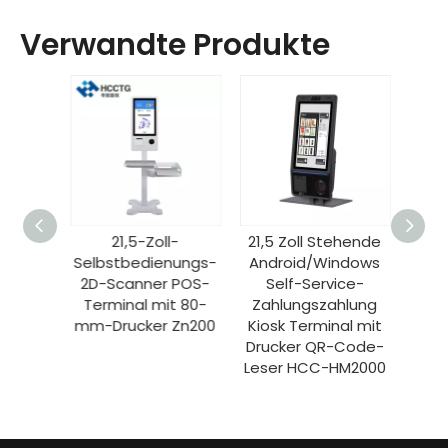
Verwandte Produkte
ce-
21,5-Zoll-
21,5 Zoll Stehende
 und
Selbstbedienungs-
Android/Windows
Zoll-
2D-Scanner POS-
Self-Service-
Self-
Terminal mit 80-
Zahlungszahlung
n-One-
mm-Drucker Zn200
Kiosk Terminal mit
Kiosk
Drucker QR-Code-
HSK-
Leser HCC-HM2000