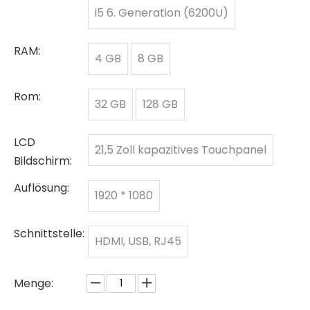
i5 6. Generation (6200U)
RAM:
4 GB
8 GB
Rom:
32 GB
128 GB
LCD
21,5 Zoll kapazitives Touchpanel
Bildschirm:
Auflösung:
1920 * 1080
Schnittstelle:
HDMI, USB, RJ45
Menge: