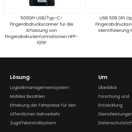
500DPI USB/Typ-C-
USB 508 DPI Optischer
ngerabdruckscanner für die
Fingerabdruckscanner z
Erfassung von
Identifizierung HFP-80
erabdruckinformationen HFP-
1011P
Lösung
Um
Logistikmanagementsystem
Überblick
Mobiles Bezahlen
Forschung und
Erhebung der Fahrpreise für den
Entwicklung
öffentlichen Nahverkehr
Dienstleistunge
Zugriffskontrollsystem
Datenschutzricht