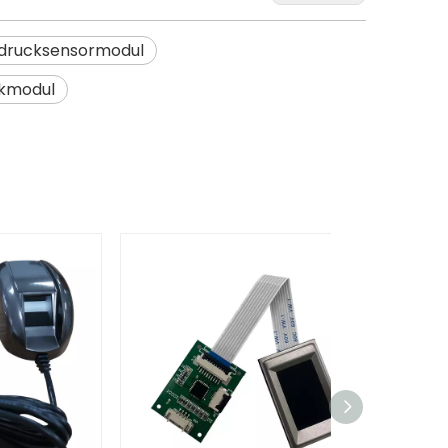
drucksensormodul
kmodul