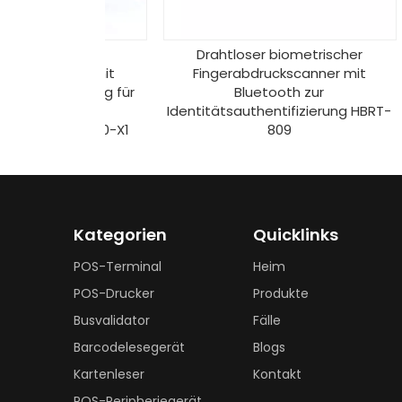
sche
Drahtloser biometrischer
geräte mit
Fingerabdruckscanner mit
Fi
rkennung für
Bluetooth zur
ting-
Identitätsauthentifizierung HBRT-
Fing
ment F10-X1
809
Kategorien
Quicklinks
POS-Terminal
Heim
POS-Drucker
Produkte
Busvalidator
Fälle
Barcodelesegerät
Blogs
Kartenleser
Kontakt
POS-Peripheriegerät