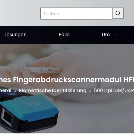
Lösungen
Fälle
Um
ches Fingerabdruckscannermodul HF
heral
»
Biometrische Identifizierung
»
500 Dpi USB/UAR