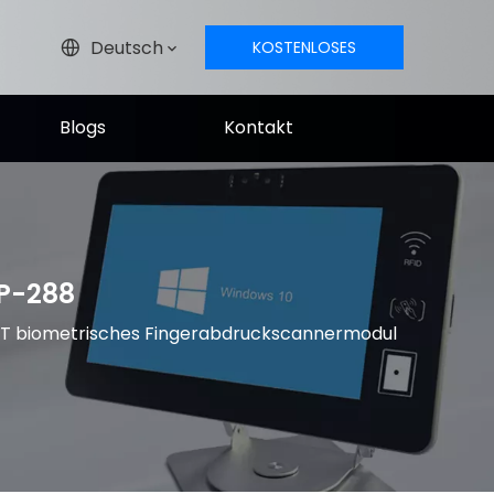
Deutsch
KOSTENLOSES
ANGEBOT
Blogs
Kontakt
P-288
T biometrisches Fingerabdruckscannermodul