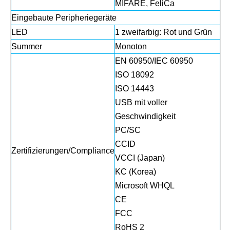
MIFARE, FeliCa
Eingebaute Peripheriegeräte
LED
1 zweifarbig: Rot und Grün
Summer
Monoton
EN 60950/IEC 60950
ISO 18092
ISO 14443
USB mit voller
Geschwindigkeit
PC/SC
CCID
Zertifizierungen/Compliance
VCCI (Japan)
KC (Korea)
Microsoft WHQL
CE
FCC
RoHS 2