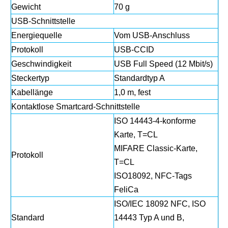
Gewicht
70 g
USB-Schnittstelle
Energiequelle
Vom USB-Anschluss
Protokoll
USB-CCID
Geschwindigkeit
USB Full Speed ​​(12 Mbit/s)
Steckertyp
Standardtyp A
Kabellänge
1,0 m, fest
Kontaktlose Smartcard-Schnittstelle
ISO 14443-4-konforme
Karte, T=CL
MIFARE Classic-Karte,
Protokoll
T=CL
ISO18092, NFC-Tags
FeliCa
ISO/IEC 18092 NFC, ISO
Standard
14443 Typ A und B,