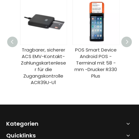
 BK03
Tragbarer, sicherer
POS Smart Device
Tr
er
ACS EMV-Kontakt-
Android POS -
Tät
er -
Zahlungskartenlese
Terminal mit 58 -
Ther
bbon
r für die
mm -Drucker R330
Blue
ibbon
Zugangskontrolle
Plus
Mobil
el)
ACR39U-U1
Kategorien
Quicklinks