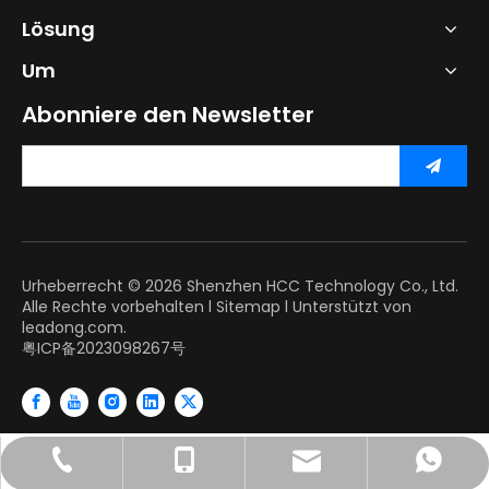
Lösung
Um
Abonniere den Newsletter
Urheberrecht ©
2026
Shenzhen HCC Technology Co., Ltd.
Alle Rechte vorbehalten l
Sitemap
l Unterstützt von
leadong.com.
粤ICP备2023098267号
+86-755-86655162
+86-13428665926
+86-13428665926
info@szhcct.com