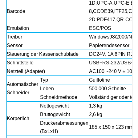
1D:UPC-A,UPC-E,EA
Barcode
8,CODE39,ITF25,C
2D:PDF417,QR-CODE
Emulation
ESC/POS
Treiber
Windows98/2000/NT/X
Sensor
Papierendesensor
Steuerung der Kassenschublade
DC24V, 1A 6PIN RJ-1
Schnittstelle
USB+RS-232/USB+Et
Netzteil (Adapter)
AC100 ~240 V ± 10 % (
Typ
Guillotine
Automatischer
Leben
500.000 Schnitte
Schneider
Schneidmethode
Vollständiger oder tei
Nettogewicht
1,3 kg
Bruttogewicht
2,6 kg
Körperlich
Druckerabmessungen
185 x 150 x 123 mm (L
(BxLxH)