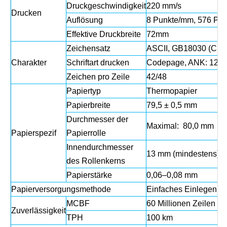
Druckgeschwindigkeit
220 mm/s
Drucken
Auflösung
8 Punkte/mm, 576 Pun
Effektive Druckbreite
72mm
Zeichensatz
ASCII, GB18030 (Chin
Charakter
Schriftart drucken
Codepage, ANK: 12 x2
Zeichen pro Zeile
42/48
Papiertyp
Thermopapier
Papierbreite
79,5 ± 0,5 mm
Durchmesser der
Maximal: 80,0 mm
Papierspezif
Papierrolle
Innendurchmesser
13 mm (mindestens)
des Rollenkerns
Papierstärke
0,06–0,08 mm
Papierversorgungsmethode
Einfaches Einlegen v
MCBF
60 Millionen Zeilen
Zuverlässigkeit
TPH
100 km