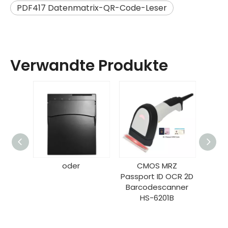
PDF417 Datenmatrix-QR-Code-Leser
Verwandte Produkte
oder
CMOS MRZ
C
Passport ID OCR 2D
Passp
Barcodescanner
Bar
HS-6201B