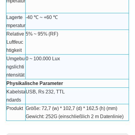
mperatur
​
Lagerte
-40 ℃ ~ +60 ℃
mperatur
Relative
5% ~ 95% (RF)
Luftfeuc
htigkeit
Umgebu
0 ~ 100.000 Lux
ngslichti
ntensität
Physikalische Parameter
Kabelsta
USB, Rs 232, TTL
ndards
Produkt
Größe: 72,7 (w) * 102,7 (d) * 162,5 (h) (mm)
Gewicht: 252G (einschließlich 2 m Datenlinie)