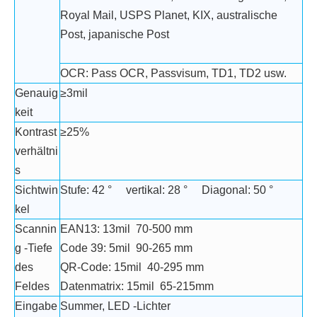
Royal Mail, USPS Planet, KIX, australische
Post, japanische Post
OCR: Pass OCR, Passvisum, TD1, TD2 usw.
Genauig
≥3mil
keit
Kontrast
≥25%
verhältni
s
Sichtwin
Stufe: 42 ° vertikal: 28 ° Diagonal: 50 °
kel
Scannin
EAN13: 13mil 70-500 mm
g -Tiefe
Code 39: 5mil 90-265 mm
des
QR-Code: 15mil 40-295 mm
Feldes
Datenmatrix: 15mil 65-215mm
Eingabe
Summer, LED -Lichter