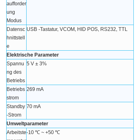
aufforder
ung
Modus
Datensc
USB -Tastatur, VCOM, HID POS, RS232, TTL
hnittstell
e
Elektrische Parameter
Spannu
5 V ± 3%
ng des
Betriebs
Betriebs
269 ​​mA
strom
Standby
70 mA
-Strom
Umweltparameter
Arbeitste
-10 ℃ ~ +50 ℃