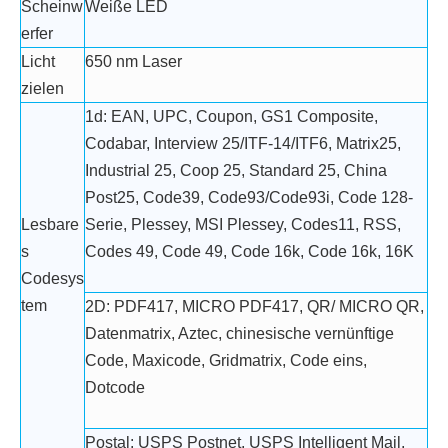
Scheinw
Weiße LED
erfer
Licht
650 nm Laser
zielen
1d: EAN, UPC, Coupon, GS1 Composite,
Codabar, Interview 25/ITF-14/ITF6, Matrix25,
Industrial 25, Coop 25, Standard 25, China
Post25, Code39, Code93/Code93i, Code 128-
Lesbare
Serie, Plessey, MSI Plessey, Codes11, RSS,
s
Codes 49, Code 49, Code 16k, Code 16k, 16K
Codesys
tem
2D: PDF417, MICRO PDF417, QR/ MICRO QR,
Datenmatrix, Aztec, chinesische vernünftige
Code, Maxicode, Gridmatrix, Code eins,
Dotcode
Postal: USPS Postnet, USPS Intelligent Mail,