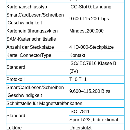
Kartenanschlusstyp
ICC-Slot 0: Landung
SmartCardLesen/Schreiben
9.600-115.200 bps
Geschwindigkeit
Karteneinführungszyklen
Mindest.200.000
SAM-Kartenschnittstelle
Anzahl der Steckplätze
4 ID-000-Steckplätze
Karte ConnectorType
Kontakt
ISO/IEC7816 Klasse B
Standard
(3V)
Protokoll
T=0;T=1
SmartCardLesen/Schreiben
9.600–115.200 Bit/s
Geschwindigkeit
Schnittstelle für Magnetstreifenkarten
ISO 7811
Standard
Spur 1/2/3, bidirektional
Lektüre
Unterstützt