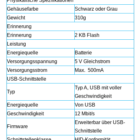
Physikalische Spezifikationen
Gehäusefarbe
Schwarz oder Grau
Gewicht
310g
Erinnerung
Erinnerung
2 KB Flash
Leistung
Energiequelle
Batterie
Versorgungsspannung
5 V Gleichstrom
Versorgungsstrom
Max. 500mA
USB-Schnittstelle
Typ A, USB mit voller
Typ
Geschwindigkeit
Energiequelle
Von USB
Geschwindigkeit
12 Mbit/s
Erweiterbar über USB-
Firmware
Schnittstelle
Schnittstellenklasse
HID-Konformität