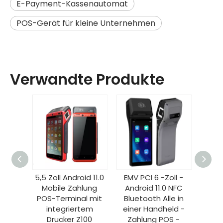
E-Payment-Kassenautomat
POS-Gerät für kleine Unternehmen
Verwandte Produkte
oll Android 11.0
EMV PCI 6 -Zoll -
HCCTG NFC GPS 4
bile Zahlung
Android 11.0 NFC
Android 14 Smart
-Terminal mit
Bluetooth Alle in
Mobile Terminal mit
ntegriertem
einer Handheld -
58 -mm -Drucker
rucker Z100
Zahlung POS -
R330 Plus