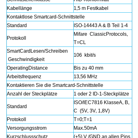
Kabellänge
1,5 m Festkabel
Kontaktlose Smartcard-Schnittstelle
Standard
ISO-14443 A & B Teil 1-4
Mifare ClassicProtocols,
Protokoll
T=CL
SmartCardLesen/Schreiben
106 kbit/s
Geschwindigkeit
OperatingDistance
Bis zu 40 mm
Arbeitsfrequenz
13,56 MHz
Kontaktieren Sie die Smartcard-Schnittstelle
Anzahl der Steckplätze
1 oder 2 ID-1-Steckplätze
ISO/IEC7816 KlasseA, B,
Standard
C (5V, 3V, 1,8V)
Protokoll
T=0;T=1
Versorgungsstrom
Max.50mA
Kurzschlussschutz
(+5) V /GND an allen Pins