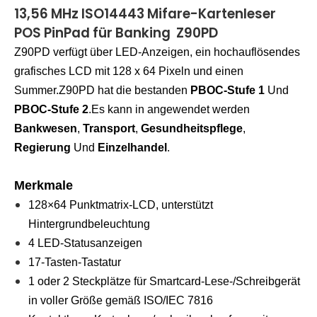
13,56 MHz ISO14443 Mifare-Kartenleser
POS PinPad für Banking Z90PD
Z90PD verfügt über LED-Anzeigen, ein hochauflösendes
grafisches LCD mit 128 x 64 Pixeln und einen
Summer.Z90PD hat die bestanden
PBOC-Stufe 1
Und
PBOC-Stufe 2
.Es kann in angewendet werden
Bankwesen
,
Transport
,
Gesundheitspflege
,
Regierung
Und
Einzelhandel
.
Merkmale
128×64 Punktmatrix-LCD, unterstützt
Hintergrundbeleuchtung
4 LED-Statusanzeigen
17-Tasten-Tastatur
1 oder 2 Steckplätze für Smartcard-Lese-/Schreibgerät
in voller Größe gemäß ISO/IEC 7816