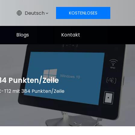
Deutsch
KOSTENLOSES
ANGEBOT
Blogs
Kontakt
4 Punkten/Zeile
12 mit 384 Punkten/Zeile