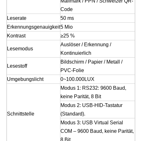
Mailmark / PPN / Schweizer QR-
Code
Leserate
50 ms
Erkennungsgenauigkeit
5 Mio
Kontrast
≥25 %
Auslöser / Erkennung /
Lesemodus
Kontinuierlich
Bildschirm / Papier / Metall /
Lesestoff
PVC-Folie
Umgebungslicht
0~100.000LUX
Modus 1: RS232: 9600 Baud,
keine Parität, 8 Bit
Modus 2: USB-HID-Tastatur
Schnittstelle
(Standard).
Modus 3: USB Virtual Serial
COM – 9600 Baud, keine Parität,
8 Bit