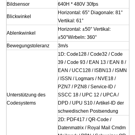
Bildsensor
640H * 480V 30fps
Horizontal: 65° Diagonale: 81°
Blickwinkel
Vertikal: 61°
Horizontal: ±50° Vertikal:
Ablenkwinkel
±50°Wirbeln: 360°
Bewegungstoleranz
3m/s
1D: Code128 / Code32 / Code
39 / Code 93 / EAN 13 / EAN 8 /
EAN / UCC128 / ISBN13 / ISMN
/ ISSN / Logmars / NVE18 /
PZN7 / PZN8 / Service-ID /
Unterstützung des
SSCC 18 / UPC 12 / UPCA /
Codesystems
DPD / UPU S10 / Artikel-ID der
schwedischen Postsendung
2D: PDF417 / QR-Code /
Datenmatrix / Royal Mail Cmdm