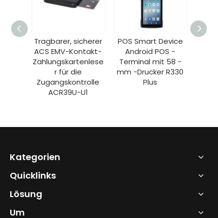
cherer
POS Smart Device
Tragbarer A4-
HCCT
takt-
Android POS -
Tätowierungs-
NF
enlese
Terminal mit 58 -
Thermodrucker mit
Andr
e
mm -Drucker R330
Bluetooth/USB für
Gerä
rolle
Plus
Mobiltelefone HCC-
Th
U1
A4PT
Kategorien
Quicklinks
Lösung
Um