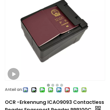
Anteil an:
OCR -Erkennung ICAO9093 Contactless
Reader Epassport Reader PPR100C