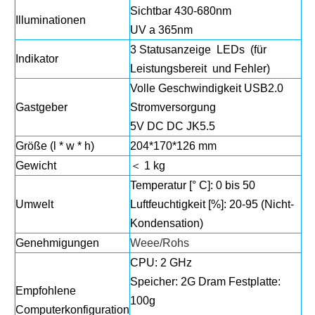
Sichtbar 430-680nm
Illuminationen
UV a 365nm
3 Statusanzeige LEDs (für
Indikator
Leistungsbereit und Fehler)
Volle Geschwindigkeit USB2.0
Gastgeber
Stromversorgung
5V DC DC JK5.5
Größe (l * w * h)
204*170*126 mm
Gewicht
＜ 1 kg
Temperatur [° C]: 0 bis 50
Umwelt
Luftfeuchtigkeit [%]: 20-95 (Nicht-
Kondensation)
Genehmigungen
Weee/Rohs
CPU: 2 GHz
Speicher: 2G Dram Festplatte:
Empfohlene
100g
Computerkonfiguration