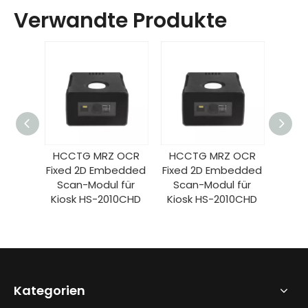
Verwandte Produkte
 OCR
HCCTG MRZ OCR
HCCTG MRZ OCR
HCC
bedded
Fixed 2D Embedded
Fixed 2D Embedded
Fixed
 für
Scan-Modul für
Scan-Modul für
Sca
10CHD
Kiosk HS-2010CHD
Kiosk HS-2010CHD
Kios
Kategorien